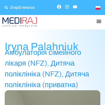
Znajdź lekarza
Iryna Palahniuk
Амбулаторія сімейного
лікаря (NFZ)
,
Дитяча
поліклініка (NFZ)
,
Дитяча
поліклініка (приватна)